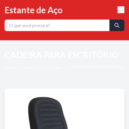
Estante de Aço
CADEIRA PARA ESCRITÓRIO
Home
/
Cadeira para Escritório
/
CADEIRA PARA ESCRITÓRIO