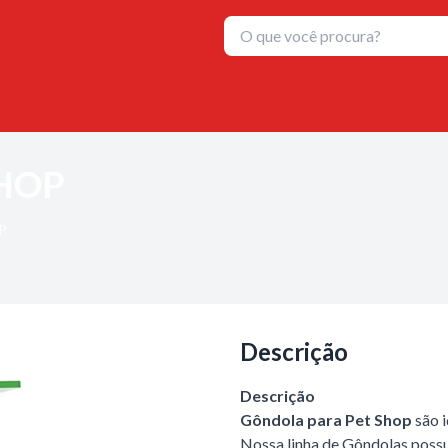
HOP
P
Descrição
Descrição
Gôndola para Pet Shop
são 
Nossa linha de Gôndolas poss