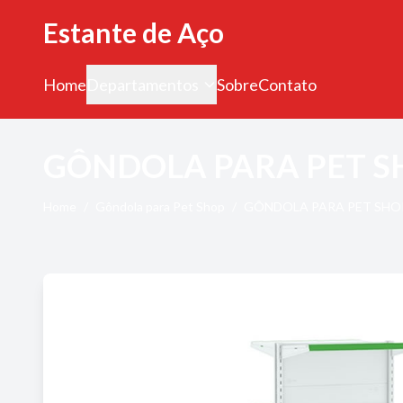
Estante de Aço
Home
Departamentos
Sobre
Contato
GÔNDOLA PARA PET S
Home
/
Gôndola para Pet Shop
/
GÔNDOLA PARA PET SHO