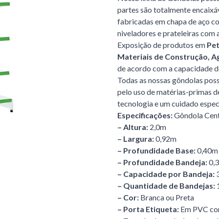
partes são totalmente encaixáv
fabricadas em chapa de aço com
niveladores e prateleiras com a
Exposição de produtos em
Pe
Materiais de Construção, 
de acordo com a capacidade d
Todas as nossas gôndolas poss
pelo uso de matérias-primas d
tecnologia e um cuidado espec
Especificações:
Gôndola Cent
– Altura:
2,0m
– Largura:
0,92m
– Profundidade Base:
0,40m
– Profundidade Bandeja:
0,
– Capacidade por Bandeja:
– Quantidade de Bandejas:
– Cor:
Branca ou Preta
– Porta Etiqueta:
Em PVC com