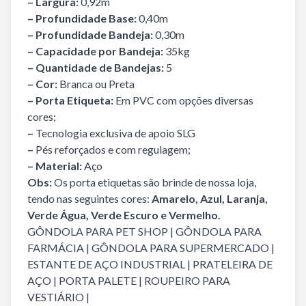
– Largura:
0,92m
– Profundidade Base:
0,40m
– Profundidade Bandeja:
0,30m
– Capacidade por Bandeja:
35kg
– Quantidade de Bandejas:
5
– Cor:
Branca ou Preta
– Porta Etiqueta:
Em PVC com opções diversas
cores;
–
Tecnologia exclusiva de apoio SLG
–
Pés reforçados e com regulagem;
– Material:
Aço
Obs:
Os porta etiquetas são brinde de nossa loja,
tendo nas seguintes cores:
Amarelo, Azul, Laranja,
Verde Água, Verde Escuro e Vermelho.
GÔNDOLA PARA PET SHOP
|
GÔNDOLA PARA
FARMÁCIA
|
GÔNDOLA PARA SUPERMERCADO
|
ESTANTE DE AÇO INDUSTRIAL
|
PRATELEIRA DE
AÇO
|
PORTA PALETE
|
ROUPEIRO PARA
VESTIÁRIO
|