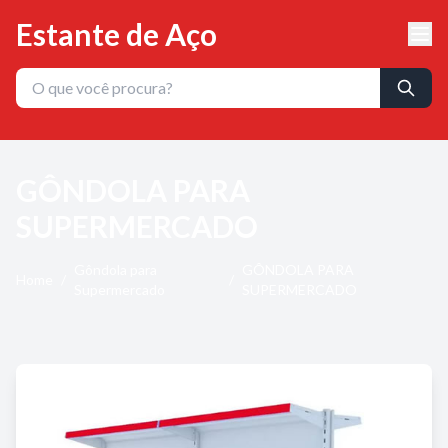
Estante de Aço
GÔNDOLA PARA
SUPERMERCADO
Gôndola para
GÔNDOLA PARA
Home
/
/
Supermercado
SUPERMERCADO