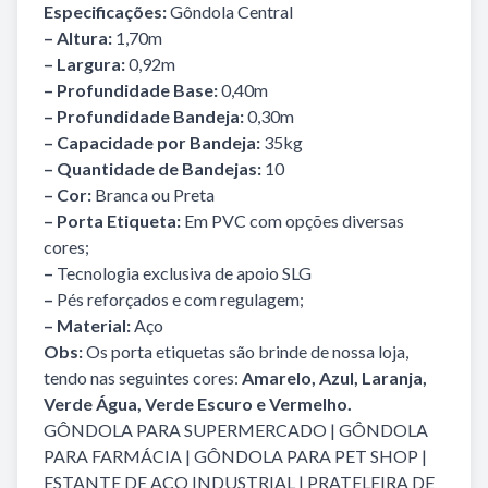
Especificações:
Gôndola Central
– Altura:
1,70m
– Largura:
0,92m
– Profundidade Base:
0,40m
– Profundidade Bandeja:
0,30m
– Capacidade por Bandeja:
35kg
– Quantidade de Bandejas:
10
– Cor:
Branca ou Preta
– Porta Etiqueta:
Em PVC com opções diversas
cores;
–
Tecnologia exclusiva de apoio SLG
–
Pés reforçados e com regulagem;
– Material:
Aço
Obs:
Os porta etiquetas são brinde de nossa loja,
tendo nas seguintes cores:
Amarelo, Azul, Laranja,
Verde Água, Verde Escuro e Vermelho.
GÔNDOLA PARA SUPERMERCADO
|
GÔNDOLA
PARA FARMÁCIA
|
GÔNDOLA PARA PET SHOP
|
ESTANTE DE AÇO INDUSTRIAL
|
PRATELEIRA DE