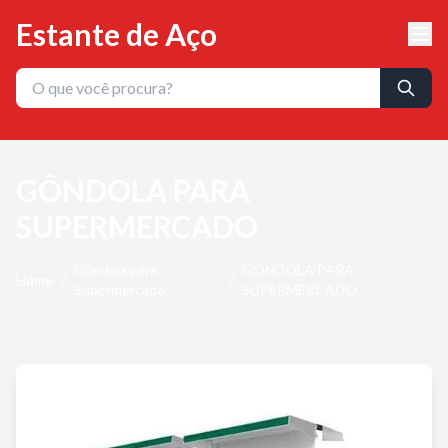
Estante de Aço
GÔNDOLA PARA
SUPERMERCADO
Gôndola para
GÔNDOLA PARA
Home
/
/
Supermercado
SUPERMERCADO