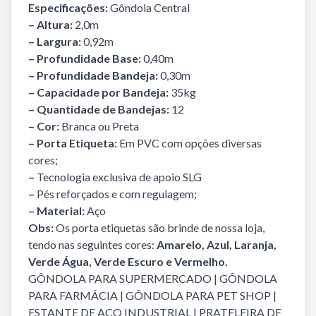
Especificações:
Gôndola Central
– Altura:
2,0m
– Largura:
0,92m
– Profundidade Base:
0,40m
– Profundidade Bandeja:
0,30m
– Capacidade por Bandeja:
35kg
– Quantidade de Bandejas:
12
– Cor:
Branca ou Preta
– Porta Etiqueta:
Em PVC com opções diversas
cores;
–
Tecnologia exclusiva de apoio SLG
–
Pés reforçados e com regulagem;
– Material:
Aço
Obs:
Os porta etiquetas são brinde de nossa loja,
tendo nas seguintes cores:
Amarelo, Azul, Laranja,
Verde Água, Verde Escuro e Vermelho.
GÔNDOLA PARA SUPERMERCADO
|
GÔNDOLA
PARA FARMÁCIA
|
GÔNDOLA PARA PET SHOP
|
ESTANTE DE AÇO INDUSTRIAL
|
PRATELEIRA DE