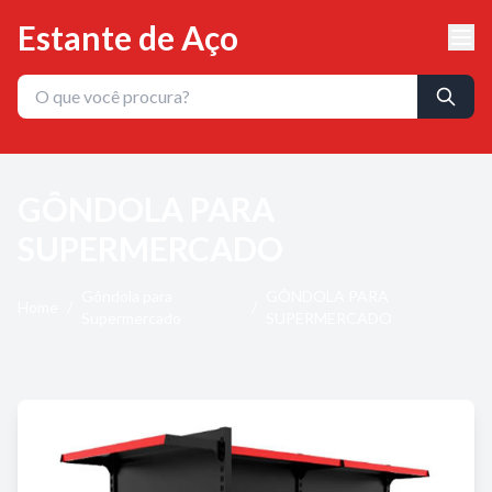
Estante de Aço
GÔNDOLA PARA
SUPERMERCADO
Gôndola para
GÔNDOLA PARA
Home
/
/
Supermercado
SUPERMERCADO