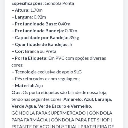
Especificações:
Gôndola Ponta
– Altura:
1,70m
– Largura:
0,92m
– Profundidade Base:
0,40m
– Profundidade Bandeja:
0,30m
– Capacidade por Bandeja:
35kg
– Quantidade de Bandejas:
5
– Cor:
Branca ou Preta
– Porta Etiqueta:
Em PVC com opções diversas
cores;
–
Tecnologia exclusiva de apoio SLG
–
Pés reforçados e com regulagem;
– Material:
Aço
Obs:
Os porta etiquetas são brinde de nossa loja,
tendo nas seguintes cores:
Amarelo, Azul, Laranja,
Verde Água, Verde Escuro e Vermelho.
GÔNDOLA PARA SUPERMERCADO
|
GÔNDOLA
PARA FARMÁCIA
|
GÔNDOLA PARA PET SHOP
|
ESTANTE DE AÇO INDUSTRIAL
|
PRATELEIRA DE