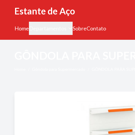
Estante de Aço
Home
Departamentos
Sobre
Contato
GÔNDOLA PARA SUP
Home
/
Gôndola para Supermercado
/
GÔNDOLA PARA SU