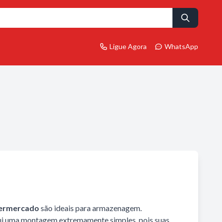
Ligue Agora
WhatsApp
permercado
são ideais para armazenagem.
ui uma montagem extremamente simples, pois suas