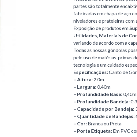
partes são totalmente encaixáv
fabricadas em chapa de aço com
niveladores e prateleiras com a
Exposição de produtos em
Sup
Utilidades, Materiais de Co
variando de acordo com a cap
Todas as nossas gôndolas poss
pelo uso de matérias-primas d
tecnologia e um cuidado espec
Especificações:
Canto de Gô
– Altura:
2,0m
– Largura:
0,40m
– Profundidade Base:
0,40m
– Profundidade Bandeja:
0,
– Capacidade por Bandeja:
– Quantidade de Bandejas:
– Cor:
Branca ou Preta
– Porta Etiqueta:
Em PVC com