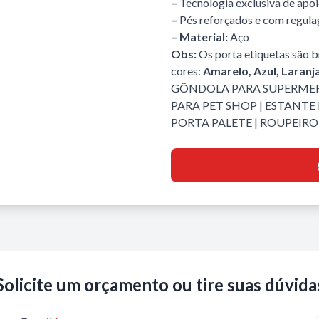
–
Tecnologia exclusiva de apo
–
Pés reforçados e com regul
– Material:
Aço
Obs:
Os porta etiquetas são br
cores:
Amarelo, Azul, Laranj
GÔNDOLA PARA SUPERME
PARA PET SHOP
|
ESTANTE 
PORTA PALETE
|
ROUPEIRO 
Solicite um orçamento ou tire suas dúvida