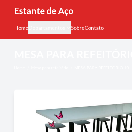
Estante de Aço
Home
Departamentos
Sobre
Contato
MESA PARA REFEITÓR
Home
/
Mesa para refeitório
/
MESA PARA REFEITÓRIO 10