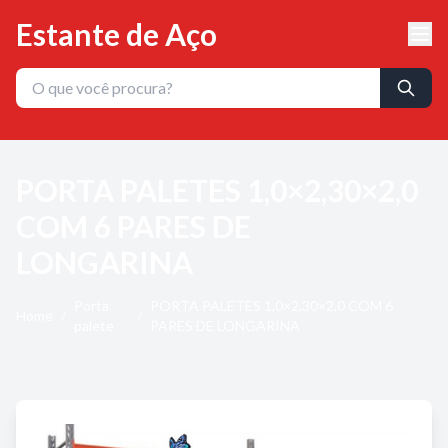
Estante de Aço
PORTA PALETES 1,0×2,30×2,0
COM 6 PARES DE
LONGARINA
Porta
PORTA PALETES 1,0×2,30×2,0 COM 6
Home
/
/
palete
PARES DE LONGARINA