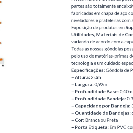
partes são totalmente encaixáv
fabricadas em chapa de aço com
niveladores e prateleiras com a
Exposição de produtos em
Sup
Utilidades, Materiais de Co
variando de acordo com a cap
Todas as nossas gôndolas poss
pelo uso de matérias-primas d
tecnologia e um cuidado espec
Especificações:
Gôndola de P
– Altura:
2,0m
– Largura:
0,92m
– Profundidade Base:
0,40m
– Profundidade Bandeja:
0,
– Capacidade por Bandeja:
– Quantidade de Bandejas:
– Cor:
Branca ou Preta
– Porta Etiqueta:
Em PVC com