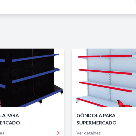
A PARA
GÔNDOLA PARA
ERCADO
SUPERMERCADO
hes
Ver detalhes