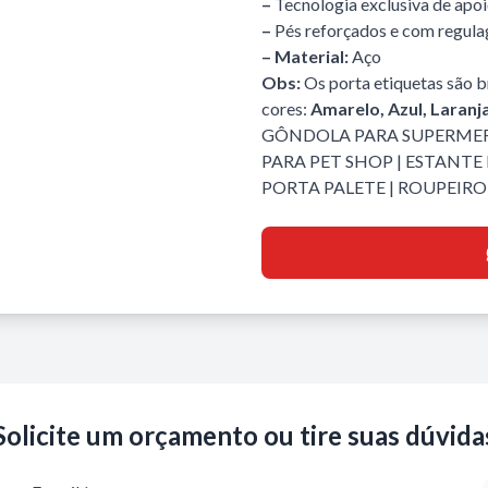
–
Tecnologia exclusiva de apo
–
Pés reforçados e com regul
– Material:
Aço
Obs:
Os porta etiquetas são br
cores:
Amarelo, Azul, Laranj
GÔNDOLA PARA SUPERME
PARA PET SHOP
|
ESTANTE 
PORTA PALETE
|
ROUPEIRO 
Solicite um orçamento ou tire suas dúvida