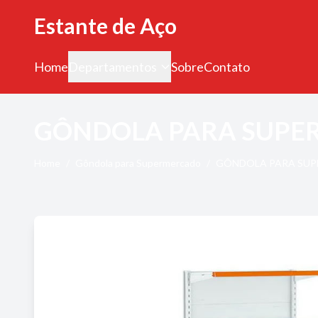
Estante de Aço
Home
Departamentos
Sobre
Contato
GÔNDOLA PARA SUP
Home
/
Gôndola para Supermercado
/
GÔNDOLA PARA SU