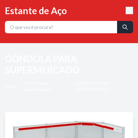
Estante de Aço
GÔNDOLA PARA
SUPERMERCADO
Gôndola para
GÔNDOLA PARA
Home
/
/
Supermercado
SUPERMERCADO