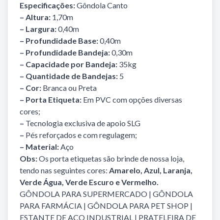
Especificações:
Gôndola Canto
– Altura:
1,70m
– Largura:
0,40m
– Profundidade Base:
0,40m
– Profundidade Bandeja:
0,30m
– Capacidade por Bandeja:
35kg
– Quantidade de Bandejas:
5
– Cor:
Branca ou Preta
– Porta Etiqueta:
Em PVC com opções diversas
cores;
–
Tecnologia exclusiva de apoio SLG
–
Pés reforçados e com regulagem;
– Material:
Aço
Obs:
Os porta etiquetas são brinde de nossa loja,
tendo nas seguintes cores:
Amarelo, Azul, Laranja,
Verde Água, Verde Escuro e Vermelho.
GÔNDOLA PARA SUPERMERCADO
|
GÔNDOLA
PARA FARMÁCIA
|
GÔNDOLA PARA PET SHOP
|
ESTANTE DE AÇO INDUSTRIAL
|
PRATELEIRA DE