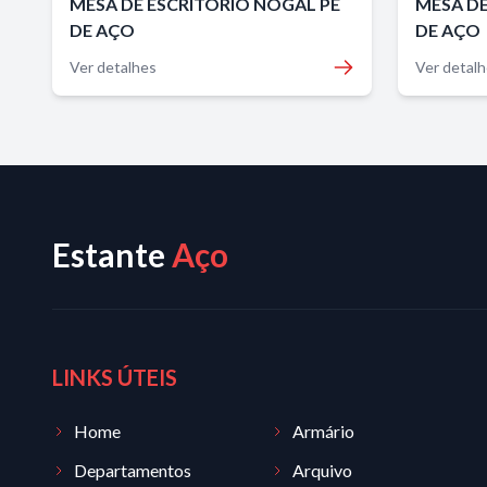
MESA DE ESCRITÓRIO NOGAL PÉ
MESA DE
DE AÇO
DE AÇO
Ver detalhes
Ver detal
Estante
Aço
LINKS ÚTEIS
Home
Armário
Departamentos
Arquivo