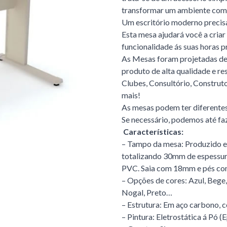
transformar um ambiente com
Um escritório moderno precisa 
Esta mesa ajudará você a cria
funcionalidade ás suas horas p
As Mesas foram projetadas de
produto de alta qualidade e re
Clubes, Consultório, Construto
mais!
As mesas podem ter diferentes 
Se necessário, podemos até fa
Características:
– Tampo da mesa: Produzido
totalizando 30mm de espessur
PVC. Saia com 18mm e pés com
– Opções de cores: Azul, Bege,
Nogal, Preto…
– Estrutura: Em aço carbono, c
– Pintura: Eletrostática á Pó (