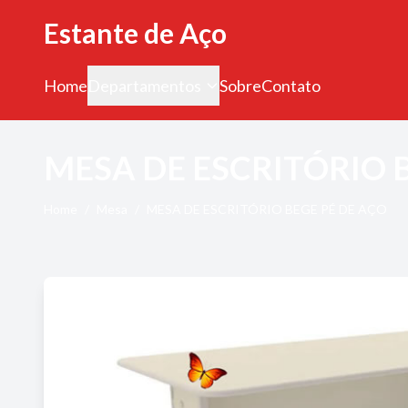
Estante de Aço
Home
Departamentos
Sobre
Contato
MESA DE ESCRITÓRIO 
Home
/
Mesa
/
MESA DE ESCRITÓRIO BEGE PÉ DE AÇO