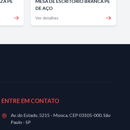
ZA PÉ
MESA DE ESCRITÓRIO BRANCA PÉ
DE AÇO
Ver detalhes
ENTRE EM CONTATO
Av. do Estado, 5215 - Mooca. CEP 03105-000. São
Paulo - SP