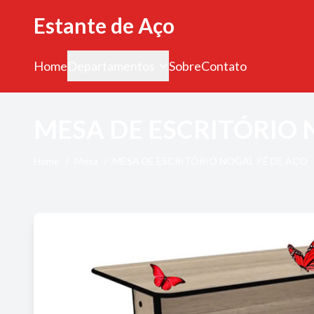
Estante de Aço
Home
Departamentos
Sobre
Contato
MESA DE ESCRITÓRIO 
Home
/
Mesa
/
MESA DE ESCRITÓRIO NOGAL PÉ DE AÇO