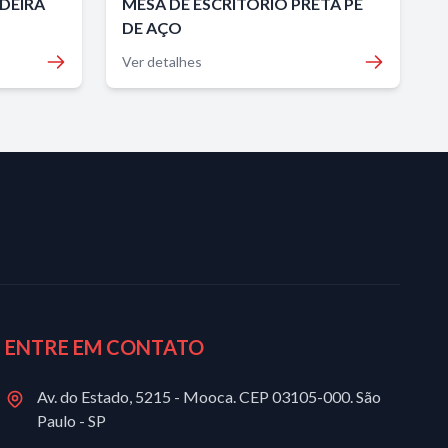
DEIRA
MESA DE ESCRITÓRIO PRETA PÉ
DE AÇO
Ver detalhes
ENTRE EM CONTATO
Av. do Estado, 5215 - Mooca. CEP 03105-000. São
Paulo - SP