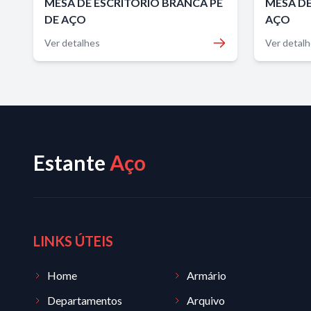
MESA DE ESCRITÓRIO BRANCA PÉ
MESA DE
DE AÇO
AÇO
Ver detalhes
Ver detal
Estante
Aço
LINKS ÚTEIS
Home
Armário
Departamentos
Arquivo