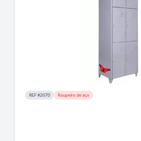
REF #2070
Roupeiro de aço