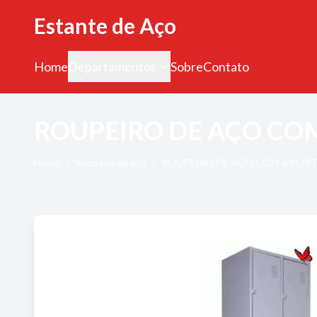
Estante de Aço
Home
Departamentos
Sobre
Contato
ROUPEIRO DE AÇO CO
Home
/
Roupeiro de aço
/
ROUPEIRO DE AÇO COM 6 PORT