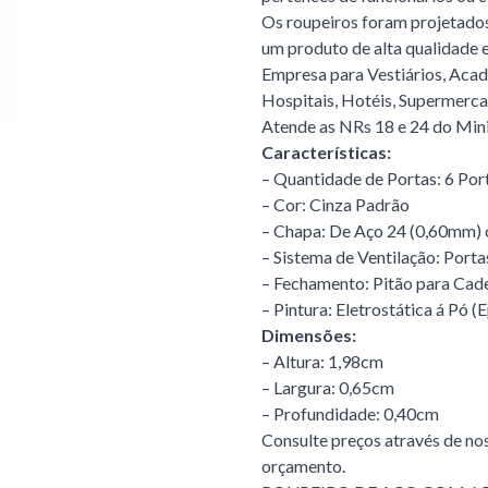
Os roupeiros foram projetados
um produto de alta qualidade e
Empresa para Vestiários, Acade
Hospitais, Hotéis, Supermerca
Atende as NRs 18 e 24 do Mini
Características:
– Quantidade de Portas: 6 Po
– Cor: Cinza Padrão
– Chapa: De Aço 24 (0,60mm) 
– Sistema de Ventilação: Port
– Fechamento: Pitão para Ca
– Pintura: Eletrostática á Pó (
Dimensões:
– Altura: 1,98cm
– Largura: 0,65cm
– Profundidade: 0,40cm
Consulte preços através de nos
orçamento.